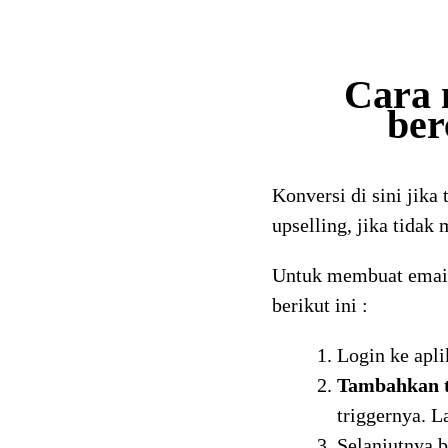
Cara 
ber
Konversi di sini jika
upselling, jika tida
Untuk membuat email 
berikut ini :
Login ke apli
Tambahkan t
triggernya. L
Selanjutnya 