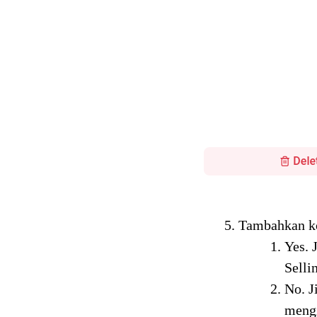
Tambahkan ko
Yes. 
Selli
No. J
mengi