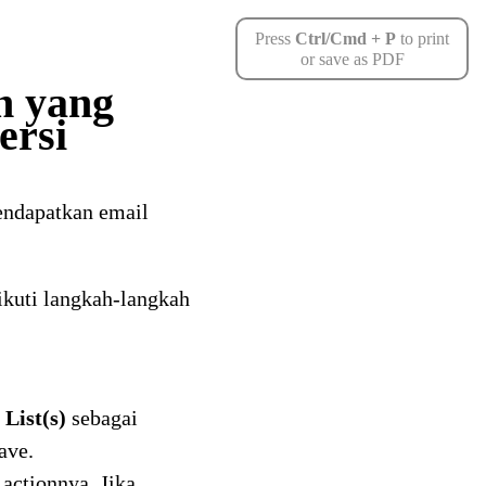
Press
Ctrl/Cmd + P
to print
or save as PDF
n yang
ersi
mendapatkan email
ikuti langkah-langkah
 List(s)
sebagai
ave.
actionnya. Jika