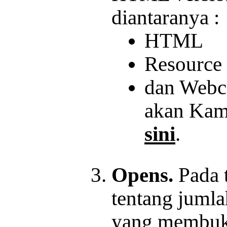
diantaranya :
HTML
Resource
dan Webc
akan Kam
sini
.
Opens.
Pada t
tentang jumla
yang membuka