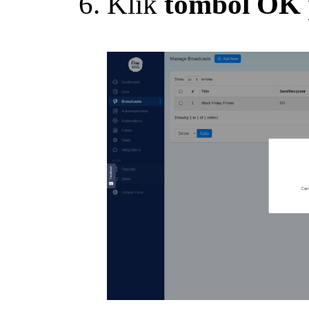
Klik
tombol OK