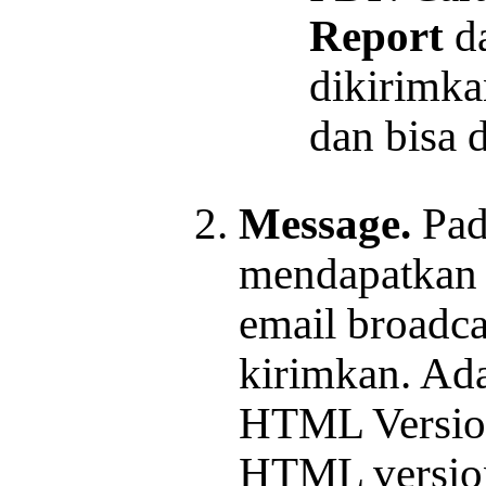
Report
da
dikirimka
dan bisa 
Message.
Pada
mendapatkan i
email broadc
kirimkan. Ada
HTML Version
HTML version