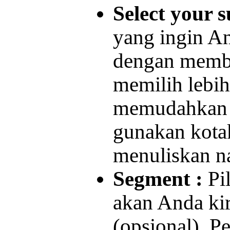
Select your s
yang ingin An
dengan membe
memilih lebih 
memudahkan pe
gunakan kota
menuliskan na
Segment :
Pi
akan Anda kir
(opsional). 