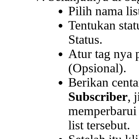
Pilih nama lis
Tentukan stat
Status.
Atur tag nya 
(Opsional).
Berikan cent
Subscriber
, 
memperbarui 
list tersebut.