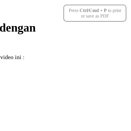
Press
Ctrl/Cmd + P
to print
or save as PDF
 dengan
ideo ini :