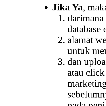
Jika Ya
, maka
darimana
database 
alamat w
untuk men
dan uploa
atau click
marketin
sebelumny
pada peni