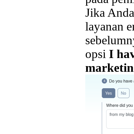
Jika And
layanan e
sebelumny
opsi
I ha
marketing