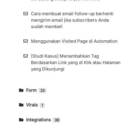
Cara Menggunakan Fitur Segment
Cara membuat email follow-up berhenti
Import Kontak Dari Sendinblue Ke
mengirim email jika subscribers Anda
KIRIM.EMAIL
sudah membeli
List Archive
Menggunakan Visited Page di Automation
Cara Membuat List
[Studi Kasus] Menambahkan Tag
Berdasarkan Link yang di Klik atau Halaman
Cara Impor Kontak (Subscribers) ke Dalam
yang Dikunjungi
List
Import Kontak Dari MailChimp Ke
Form
23
KIRIM.EMAIL
Cara Membuat Form
Virals
1
Cara Melihat Informasi Subscribers dan
Cara Pasang Kode Tracking Pada
Viral Form
Detilnya
KIRIM.EMAIL Landing Page Builder
Integrations
39
Cara Mengakses Panduan Integrasi
Resend Confirmation Email