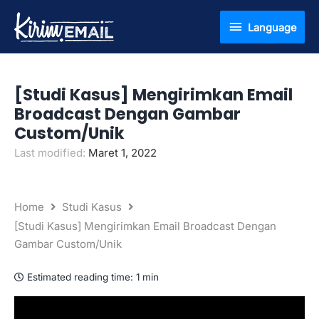
Lewati
Language
Language
ke
konten
[Studi Kasus] Mengirimkan Email
Broadcast Dengan Gambar
Custom/Unik
Last modified:
Maret 1, 2022
Home
Studi Kasus
[Studi Kasus] Mengirimkan Email Broadcast Dengan
Gambar Custom/Unik
Estimated reading time:
1 min