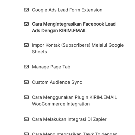
Google Ads Lead Form Extension
KIRIM.EMAIL Form Integration WordPress
Plugin
Cara Mengintegrasikan Facebook Lead
Ads Dengan KIRIM.EMAIL
QR Code Pada Form dan Landing Page
Impor Kontak (Subscribers) Melalui Google
Cara Menggunakan Fitur Forward To Email
Sheets
Pada Form dan Landing Page
Manage Page Tab
Custom Audience Sync
Cara Menggunakan Plugin KIRIM.EMAIL
WooCommerce Integration
Cara Melakukan Integrasi Di Zapier
Cara Mengintegrasikan Tawk.To dengan