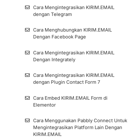
Cara Melihat Informasi Subscribers dan
Cara Menambahkan Source Link ID Pada
Detilnya
Cara Mengintegrasikan KIRIM.EMAIL
Form dan Landing Page
dengan Telegram
Resend Confirmation Email
Cara Membuat Custom Styling Form Pada
Cara Menghubungkan KIRIM.EMAIL
Opsi Embed HTML
Dengan Facebook Page
Cara Ekspor Subscribers
Cara Embed KIRIM.EMAIL Form di
Cara Mengintegrasikan KIRIM.EMAIL
Zombie Email Removal (ZER)
Elementor
Dengan Integrately
Cara Menambah dan Mengelola
Cara Mengintegrasikan KIRIM.EMAIL
Cara Mengintegrasikan KIRIM.EMAIL
Subscriber Fields di Aplikasi KIRIM.EMAIL
dengan Plugin Contact Form 7
dengan Plugin Contact Form 7
Google Ads Lead Form Extension
Cara Embed KIRIM.EMAIL Form di
Elementor
Cara Pengaturan Custom Domain Pada
Form Dan Landing Page (Global)
Cara Menggunakan Pabbly Connect Untuk
Mengintegrasikan Platform Lain Dengan
Cara Menggunakan Fitur Landing Page
KIRIM.EMAIL
Builder