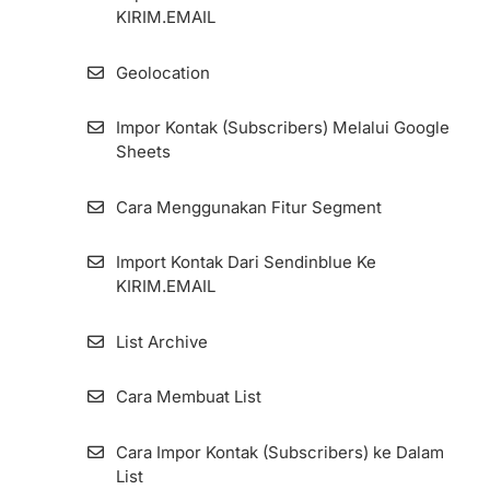
Cara Menambahkan Email Sender dan
KIRIM.EMAIL
Mengelolanya
Geolocation
Menginstall Kode Facebook Pixel di
KIRIM.EMAIL
Impor Kontak (Subscribers) Melalui Google
Sheets
Cara Pengaturan Custom Tracking Domain
Cara Menggunakan Fitur Segment
Import Kontak Dari Sendinblue Ke
KIRIM.EMAIL
List Archive
Cara Membuat List
Cara Impor Kontak (Subscribers) ke Dalam
List