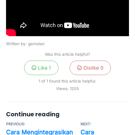
Written by: gamalan
Was this article helpful?
Like
1
Dislike
0
1 of 1 found this article helpful.
Views:
1205
Continue reading
PREVIOUS:
NEXT:
Cara Mengintegrasikan
Cara