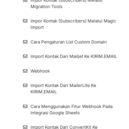
Impor Kontak (Subscribers) Melalui
Pengaturan Advanced Sender Domain
Migration Tools
Pengaturan Autosave Pada Fitur Broadcast
Impor Kontak (Subscribers) Melalui Magic
Email
Import
Cara Mendapatkan Token
Cara Pengaturan List Custom Domain
Cara Ganti 2 Akun Berbeda atau Lebih di
Import Kontak Dari Mailjet Ke KIRIM.EMAIL
Halaman Aplikasi KIRIM.EMAIL
Webhook
Cara Konfigurasi Durasi Zombie Email
Remover (ZER)
Import Kontak Dari MailerLite Ke
KIRIM.EMAIL
Share Akses Tim
Cara Menggunakan Fitur Webhook Pada
Cara Pengaturan Custom Domain Pada
Integrasi Google Sheets
Form Dan Landing Page (Global)
Import Kontak Dari ConvertKit Ke