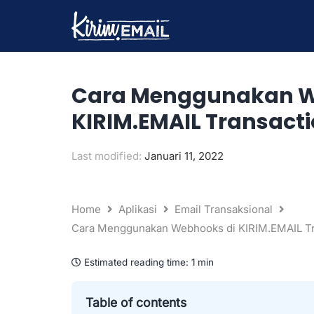
Lewati
ke
konten
Cara Menggunakan W
KIRIM.EMAIL Transacti
Last modified:
Januari 11, 2022
Home
Aplikasi
Email Transaksional
Cara Menggunakan Webhooks di KIRIM.EMAIL Tr
Estimated reading time:
1 min
Table of contents