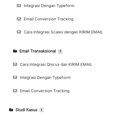
Integrasi Dengan Typeform
Email Conversion Tracking
Cara Integrasi Scalev dengan KIRIM.EMAIL
Email Transaksional
7
Mengakses Halaman Email Transaksional
(1/4)
Cara Integrasi Qiscus dan KIRIM.EMAIL
Cara Menggunakan Webhooks di
Integrasi Dengan Typeform
KIRIM.EMAIL Transactional
Email Conversion Tracking
Menambahkan Domain (2/4)
Cara Verifikasi Pengaturan DNS (3/4)
Studi Kasus
1