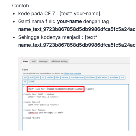
Contoh :
kode pada CF 7 : [text* your-name].
Ganti nama field
your-name
dengan tag
name_text_9723b867858d5db9986dfca5fc5a24ac
Sehingga kodenya menjadi : [text*
name_text_9723b867858d5db9986dfca5fc5a24ac