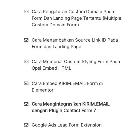
List
Cara Pengaturan Custom Domain Pada
Import Kontak Dari MailChimp Ke
Form Dan Landing Page Tertentu (Multiple
KIRIM.EMAIL
Custom Domain Form)
Cara Melihat Informasi Subscribers dan
Cara Menambahkan Source Link ID Pada
Detilnya
Form dan Landing Page
Resend Confirmation Email
Cara Membuat Custom Styling Form Pada
Opsi Embed HTML
Cara Ekspor Subscribers
Cara Embed KIRIM.EMAIL Form di
Zombie Email Removal (ZER)
Elementor
Cara Mengintegrasikan KIRIM.EMAIL
Cara Menambah dan Mengelola
dengan Plugin Contact Form 7
Subscriber Fields di Aplikasi KIRIM.EMAIL
Google Ads Lead Form Extension