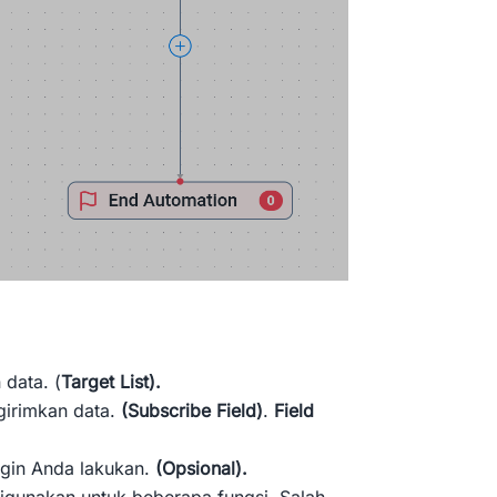
 data. (
Target List).
girimkan data.
(Subscribe Field)
.
Field
ngin Anda lakukan.
(Opsional).
digunakan untuk beberapa fungsi. Salah