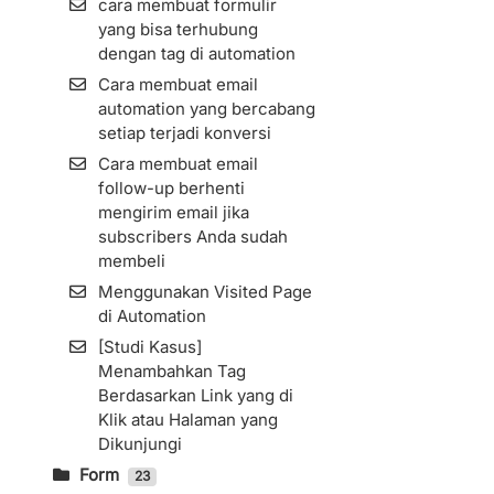
Menginstall Kode Facebook
cara membuat formulir
Melalui Google Sheets
Cara Menggunakan Fitur
Pixel di KIRIM.EMAIL
yang bisa terhubung
Cara Menggunakan Fitur
Attachment
dengan tag di automation
Cara Pengaturan Custom
Segment
Tracking Domain
Cara membuat email
Import Kontak Dari
automation yang bercabang
Sendinblue Ke
setiap terjadi konversi
KIRIM.EMAIL
Cara membuat email
List Archive
follow-up berhenti
Cara Membuat List
mengirim email jika
subscribers Anda sudah
Cara Impor Kontak
membeli
(Subscribers) ke Dalam List
Menggunakan Visited Page
Import Kontak Dari
di Automation
MailChimp Ke KIRIM.EMAIL
[Studi Kasus]
Cara Melihat Informasi
Menambahkan Tag
Subscribers dan Detilnya
Berdasarkan Link yang di
Resend Confirmation Email
Klik atau Halaman yang
Cara Ekspor Subscribers
Dikunjungi
Zombie Email Removal
Form
23
(ZER)