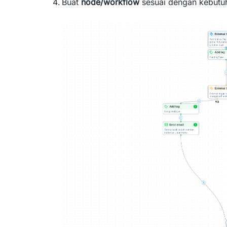
Buat
node/workflow
sesuai dengan kebutu