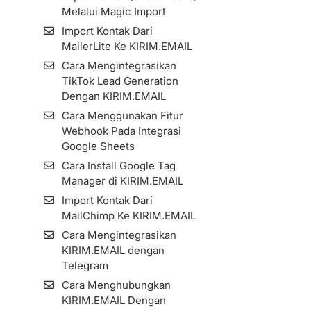
Menginstall Kode Facebook
Melalui Google Sheets
cara membuat formulir
Cara Menggunakan Fitur
Melalui Magic Import
Cara Membuat Email
Pixel di KIRIM.EMAIL
yang bisa terhubung
Cara Menggunakan Fitur
Attachment
Konfirmasi
Import Kontak Dari
Cara Pengaturan Custom
dengan tag di automation
Segment
MailerLite Ke KIRIM.EMAIL
Cara Mengaktifkan GDPR
Tracking Domain
Cara membuat email
Import Kontak Dari
Consent Pada Form
Cara Mengintegrasikan
automation yang bercabang
Sendinblue Ke
TikTok Lead Generation
Menggunakan Form Untuk
setiap terjadi konversi
KIRIM.EMAIL
Dengan KIRIM.EMAIL
Halaman Dengan Format
Cara membuat email
List Archive
AMP
Cara Menggunakan Fitur
follow-up berhenti
Cara Membuat List
Webhook Pada Integrasi
Cara Embed Manual
mengirim email jika
Google Sheets
Cara Impor Kontak
KIRIM.EMAIL Form di
subscribers Anda sudah
(Subscribers) ke Dalam List
WordPress
Cara Install Google Tag
membeli
Manager di KIRIM.EMAIL
Import Kontak Dari
Cara Pasang Kode Tracking
Menggunakan Visited Page
MailChimp Ke KIRIM.EMAIL
Pada KIRIM.EMAIL Landing
Import Kontak Dari
di Automation
Page Builder
MailChimp Ke KIRIM.EMAIL
Cara Melihat Informasi
[Studi Kasus]
Subscribers dan Detilnya
Cara Pengaturan Custom
Cara Mengintegrasikan
Menambahkan Tag
Domain Pada Form Dan
KIRIM.EMAIL dengan
Berdasarkan Link yang di
Resend Confirmation Email
Landing Page Tertentu
Telegram
Klik atau Halaman yang
Cara Ekspor Subscribers
(Multiple Custom Domain
Dikunjungi
Cara Menghubungkan
Zombie Email Removal
Form)
KIRIM.EMAIL Dengan
(ZER)