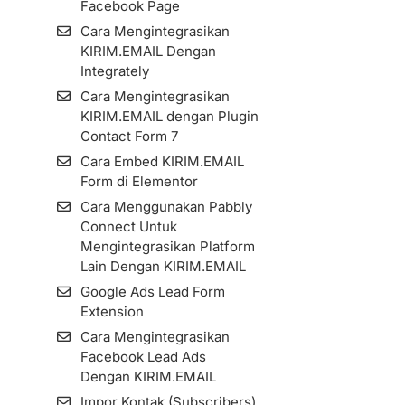
Cara Menambahkan Source
Facebook Page
Cara Menambah dan
Link ID Pada Form dan
Cara Mengintegrasikan
Mengelola Subscriber
Landing Page
KIRIM.EMAIL Dengan
Fields di Aplikasi
Cara Membuat Custom
Integrately
KIRIM.EMAIL
Styling Form Pada Opsi
Cara Mengintegrasikan
Embed HTML
KIRIM.EMAIL dengan Plugin
Cara Embed KIRIM.EMAIL
Contact Form 7
Form di Elementor
Cara Embed KIRIM.EMAIL
Cara Mengintegrasikan
Form di Elementor
KIRIM.EMAIL dengan Plugin
Cara Menggunakan Pabbly
Contact Form 7
Connect Untuk
Google Ads Lead Form
Mengintegrasikan Platform
Extension
Lain Dengan KIRIM.EMAIL
Cara Pengaturan Custom
Google Ads Lead Form
Domain Pada Form Dan
Extension
Landing Page (Global)
Cara Mengintegrasikan
Cara Menggunakan Fitur
Facebook Lead Ads
Landing Page Builder
Dengan KIRIM.EMAIL
KIRIM.EMAIL Form
Impor Kontak (Subscribers)