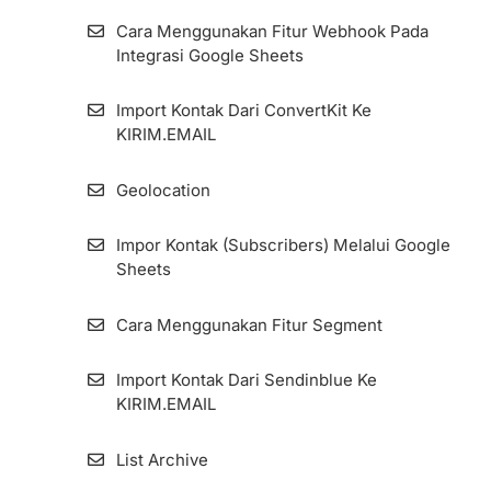
Cara Menggunakan Fitur Webhook Pada
Cara Pengaturan Custom Domain Pada
Integrasi Google Sheets
Form Dan Landing Page (Global)
Import Kontak Dari ConvertKit Ke
Cara Menambahkan Email Sender dan
KIRIM.EMAIL
Mengelolanya
Geolocation
Menginstall Kode Facebook Pixel di
KIRIM.EMAIL
Impor Kontak (Subscribers) Melalui Google
Sheets
Cara Pengaturan Custom Tracking Domain
Cara Menggunakan Fitur Segment
Import Kontak Dari Sendinblue Ke
KIRIM.EMAIL
List Archive