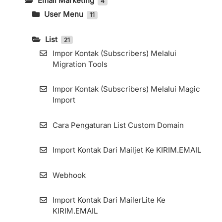
Email Marketing
4
User Menu
11
Cara Menghilangkan Brand KIRIM.EMAIL
Pada Form
List
21
Impor Kontak (Subscribers) Melalui
Pengaturan Advanced Sender Domain
Migration Tools
Pengaturan Autosave Pada Fitur Broadcast
Impor Kontak (Subscribers) Melalui Magic
Email
Import
Cara Mendapatkan Token
Cara Pengaturan List Custom Domain
Cara Ganti 2 Akun Berbeda atau Lebih di
Import Kontak Dari Mailjet Ke KIRIM.EMAIL
Halaman Aplikasi KIRIM.EMAIL
Webhook
Cara Konfigurasi Durasi Zombie Email
Remover (ZER)
Import Kontak Dari MailerLite Ke
KIRIM.EMAIL
Share Akses Tim