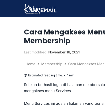
Lewati
ke
konten
Cara Mengakses Menu 
Membership
Last modified:
November 18, 2021
Home
Membership
Cara Mengakses Menu
Estimated reading time:
< 1 min
Setelah berhasil login di halaman membershi
mengakses menu Services.
Menu Services ini adalah halaman yang berisi