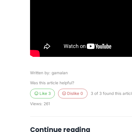
Written by: gamalan
Was this article helpful?
Like
3
Dislike
0
3 of 3 found this articl
Views:
261
Continue reading