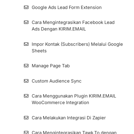
Google Ads Lead Form Extension
KIRIM.EMAIL Form Integration WordPress
Plugin
Cara Mengintegrasikan Facebook Lead
Ads Dengan KIRIM.EMAIL
QR Code Pada Form dan Landing Page
Impor Kontak (Subscribers) Melalui Google
Cara Menggunakan Fitur Forward To Email
Sheets
Pada Form dan Landing Page
Manage Page Tab
Custom Audience Sync
Cara Menggunakan Plugin KIRIM.EMAIL
WooCommerce Integration
Cara Melakukan Integrasi Di Zapier
Cara Mengintegrasikan Tawk.To dengan