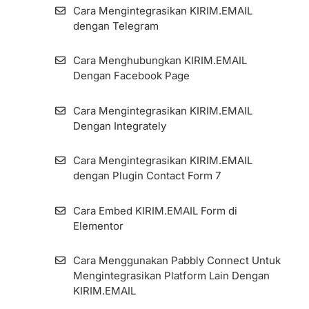
Cara Menambahkan Source Link ID Pada
Cara Mengintegrasikan KIRIM.EMAIL
Detilnya
Form dan Landing Page
dengan Telegram
Resend Confirmation Email
Cara Membuat Custom Styling Form Pada
Cara Menghubungkan KIRIM.EMAIL
Opsi Embed HTML
Dengan Facebook Page
Cara Ekspor Subscribers
Cara Embed KIRIM.EMAIL Form di
Cara Mengintegrasikan KIRIM.EMAIL
Zombie Email Removal (ZER)
Elementor
Dengan Integrately
Cara Menambah dan Mengelola
Cara Mengintegrasikan KIRIM.EMAIL
Cara Mengintegrasikan KIRIM.EMAIL
Subscriber Fields di Aplikasi KIRIM.EMAIL
dengan Plugin Contact Form 7
dengan Plugin Contact Form 7
Google Ads Lead Form Extension
Cara Embed KIRIM.EMAIL Form di
Elementor
Cara Pengaturan Custom Domain Pada
Form Dan Landing Page (Global)
Cara Menggunakan Pabbly Connect Untuk
Mengintegrasikan Platform Lain Dengan
Cara Menggunakan Fitur Landing Page
KIRIM.EMAIL
Builder