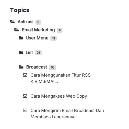
Topics
Aplikasi
3
Email Marketing
4
User Menu
11
Cara Menghilangkan Brand KIRIM.EMAIL
Pada Form
List
21
Impor Kontak (Subscribers) Melalui
Pengaturan Advanced Sender Domain
Migration Tools
Broadcast
10
Cara Menggunakan Fitur RSS
Pengaturan Autosave Pada Fitur Broadcast
Impor Kontak (Subscribers) Melalui Magic
KIRIM.EMAIL.
Email
Import
Cara Mengakses Web Copy
Cara Mendapatkan Token
Cara Pengaturan List Custom Domain
Cara Mengirim Email Broadcast Dan
Cara Ganti 2 Akun Berbeda atau Lebih di
Import Kontak Dari Mailjet Ke KIRIM.EMAIL
Membaca Laporannya
Halaman Aplikasi KIRIM.EMAIL