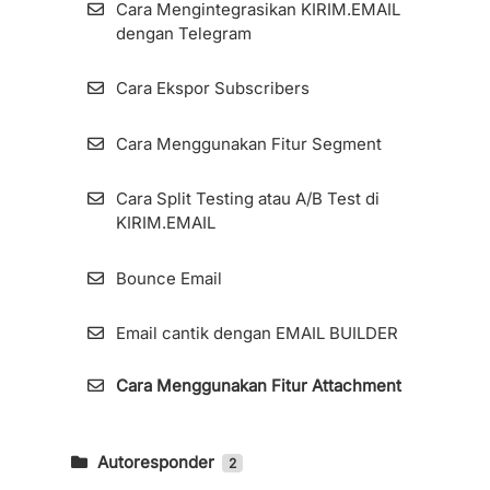
Webhook
Cara Mengintegrasikan KIRIM.EMAIL
Cara Konfigurasi Durasi Zombie Email
dengan Telegram
Remover (ZER)
Import Kontak Dari MailerLite Ke
KIRIM.EMAIL
Cara Ekspor Subscribers
Share Akses Tim
Cara Menggunakan Fitur Webhook Pada
Cara Menggunakan Fitur Segment
Cara Pengaturan Custom Domain Pada
Integrasi Google Sheets
Form Dan Landing Page (Global)
Cara Split Testing atau A/B Test di
Import Kontak Dari ConvertKit Ke
KIRIM.EMAIL
Cara Menambahkan Email Sender dan
KIRIM.EMAIL
Mengelolanya
Bounce Email
Geolocation
Menginstall Kode Facebook Pixel di
Email cantik dengan EMAIL BUILDER
KIRIM.EMAIL
Impor Kontak (Subscribers) Melalui Google
Sheets
Cara Menggunakan Fitur Attachment
Cara Pengaturan Custom Tracking Domain
Cara Menggunakan Fitur Segment
Autoresponder
2