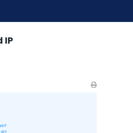
 IP
ain?
 IP?