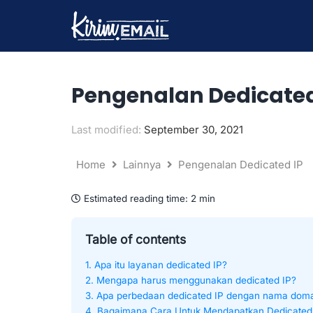
Lewati
ke
konten
Pengenalan Dedicated
Last modified:
September 30, 2021
Home
Lainnya
Pengenalan Dedicated IP
Estimated reading time:
2 min
Table of contents
1. Apa itu layanan dedicated IP?
2. Mengapa harus menggunakan dedicated IP?
3. Apa perbedaan dedicated IP dengan nama dom
4. Bagaimana Cara Untuk Mendapatkan Dedicated