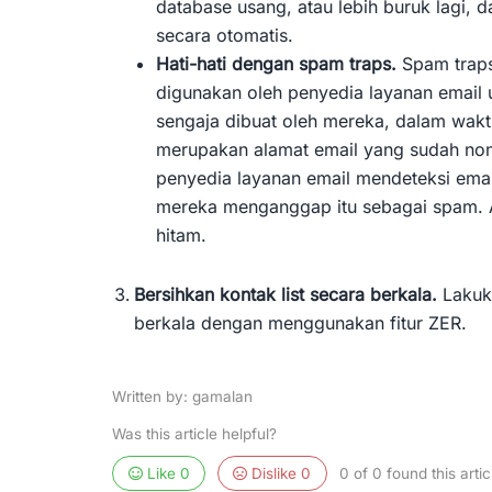
database usang, atau lebih buruk lagi, d
secara otomatis.
Hati-hati dengan spam traps.
Spam traps
digunakan oleh penyedia layanan email 
sengaja dibuat oleh mereka, dalam wakt
merupakan alamat email yang sudah non-a
penyedia layanan email mendeteksi emai
mereka menganggap itu sebagai spam. A
hitam.
Bersihkan kontak list secara berkala.
Lakuka
berkala dengan menggunakan fitur ZER.
Written by: gamalan
Was this article helpful?
Like
0
Dislike
0
0 of 0 found this artic