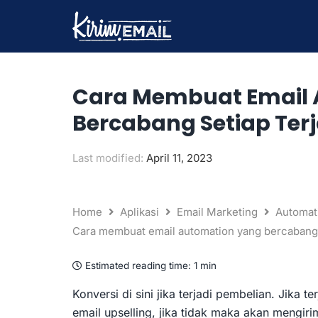
Lewati
ke
konten
Cara Membuat Email 
Bercabang Setiap Terj
Last modified:
April 11, 2023
Home
Aplikasi
Email Marketing
Automat
Cara membuat email automation yang bercabang s
Estimated reading time:
1 min
Konversi di sini jika terjadi pembelian. Jika
email upselling, jika tidak maka akan mengiri