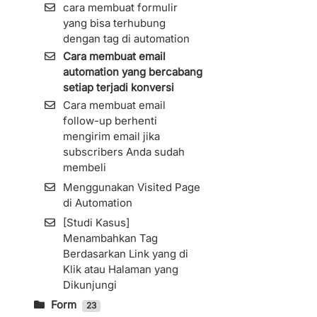
Menginstall Kode Facebook
Melalui Google Sheets
cara membuat formulir
Cara Menggunakan Fitur
Pixel di KIRIM.EMAIL
yang bisa terhubung
Cara Menggunakan Fitur
Attachment
Cara Pengaturan Custom
dengan tag di automation
Segment
Tracking Domain
Cara membuat email
Import Kontak Dari
automation yang bercabang
Sendinblue Ke
setiap terjadi konversi
KIRIM.EMAIL
Cara membuat email
List Archive
follow-up berhenti
Cara Membuat List
mengirim email jika
subscribers Anda sudah
Cara Impor Kontak
membeli
(Subscribers) ke Dalam List
Menggunakan Visited Page
Import Kontak Dari
di Automation
MailChimp Ke KIRIM.EMAIL
[Studi Kasus]
Cara Melihat Informasi
Menambahkan Tag
Subscribers dan Detilnya
Berdasarkan Link yang di
Resend Confirmation Email
Klik atau Halaman yang
Cara Ekspor Subscribers
Dikunjungi
Zombie Email Removal
Form
23
(ZER)