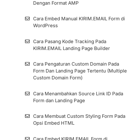
KIRIM.EMAIL
mengirim email jika subscribers Anda
Dengan Format AMP
sudah membeli
List Archive
Cara Embed Manual KIRIM.EMAIL Form di
Menggunakan Visited Page di Automation
WordPress
Cara Membuat List
[Studi Kasus] Menambahkan Tag
Cara Pasang Kode Tracking Pada
Berdasarkan Link yang di Klik atau Halaman
Cara Impor Kontak (Subscribers) ke Dalam
KIRIM.EMAIL Landing Page Builder
yang Dikunjungi
List
Cara Pengaturan Custom Domain Pada
Import Kontak Dari MailChimp Ke
Form Dan Landing Page Tertentu (Multiple
KIRIM.EMAIL
Custom Domain Form)
Cara Melihat Informasi Subscribers dan
Cara Menambahkan Source Link ID Pada
Detilnya
Form dan Landing Page
Resend Confirmation Email
Cara Membuat Custom Styling Form Pada
Opsi Embed HTML
Cara Ekspor Subscribers
Cara Embed KIRIM.EMAIL Form di