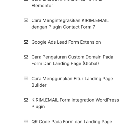
Elementor
Zombie Email Removal (ZER)
Cara Mengintegrasikan KIRIM.EMAIL
Cara Menambah dan Mengelola
dengan Plugin Contact Form 7
Subscriber Fields di Aplikasi KIRIM.EMAIL
Google Ads Lead Form Extension
Cara Pengaturan Custom Domain Pada
Form Dan Landing Page (Global)
Cara Menggunakan Fitur Landing Page
Builder
KIRIM.EMAIL Form Integration WordPress
Plugin
QR Code Pada Form dan Landing Page