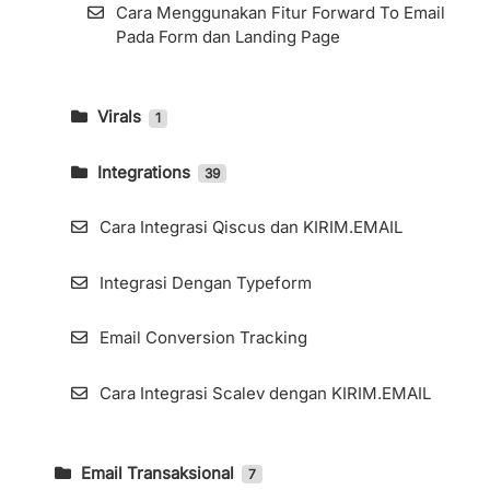
Cara Menggunakan Fitur Forward To Email
Pada Form dan Landing Page
Virals
1
Viral Form
Integrations
39
Cara Mengakses Panduan Integrasi
KIRIM.EMAIL dengan KonnectzIT
Cara Integrasi Qiscus dan KIRIM.EMAIL
Impor Kontak (Subscribers) Melalui
Integrasi Dengan Typeform
Migration Tools
Email Conversion Tracking
Cara Mengintegrasikan KIRIM.EMAIL
dengan LiveWebinar
Cara Integrasi Scalev dengan KIRIM.EMAIL
Cara Mengintegrasikan KIRIM.EMAIL
dengan Optinly
Email Transaksional
7